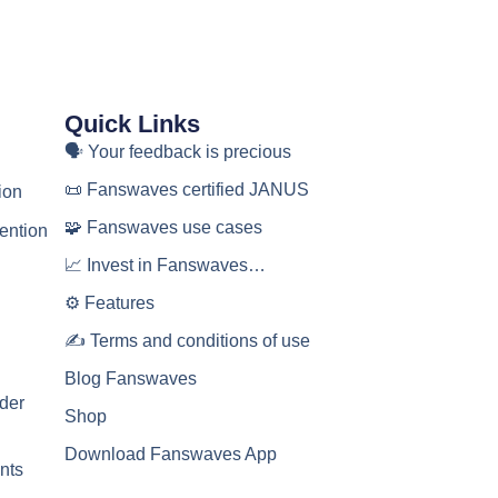
Quick Links
🗣 Your feedback is precious
📜 Fanswaves certified JANUS
ion
🧩 Fanswaves use cases
ention
📈 Invest in Fanswaves…
⚙️ Features
✍️ Terms and conditions of use
Blog Fanswaves
der
Shop
Download Fanswaves App
ents