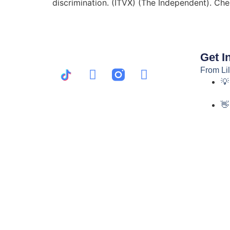
discrimination. (ITVX)​​ (The Independent)​. 
Get I
From Lil
💡
👋